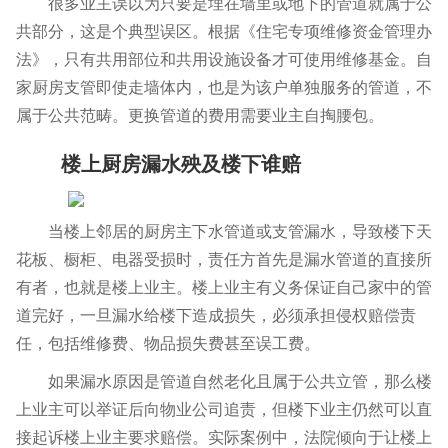
很多业主误以为只要是埋在墙里或地下的管道就属于公
共部分，这是个典型误区。根据《住宅专项维修资金管理办
法》，只有共用部位和共用设施设备才可使用维修基金。自
家厨房支管即使走墙体内，也是为该户单独服务的管道，不
属于公共范畴。更换管道的费用需要业主自掏腰包。
楼上厨房漏水殃及楼下谁赔
当楼上邻居的厨房主下水管道或支管漏水，导致楼下天
花板、橱柜、电器受损时，责任方首先是漏水管道的直接所
有者，也就是楼上业主。楼上业主有义务保证自己家中的管
道完好，一旦漏水给楼下造成损失，必须承担侵权赔偿责
任，包括维修费、物品损失费甚至误工费。
如果漏水原因是管道自然老化且属于公共立管，那么楼
上业主可以举证后向物业公司追责，但楼下业主仍然可以直
接起诉楼上业主要求赔偿。实际案例中，法院倾向于让楼上